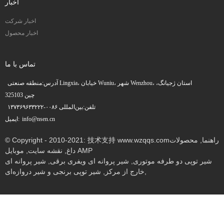
اخبار
اخبار شرکت
اخبار محصول
تماس با ما
آدرس:
منطقه صنعتی Lingxia، خیابان Wuniu، شهر Wenzhou، استان ژجیانگ،
چین 325103
تلفن:
بین‌المللی ۰۰۸۶-۱۳۷۳۶۹۶۳۳۲۲۲
info@nsen.cn
ایمیل:
راهنما
,
محصولات
© Copyright - 2010-2021: 技术支持 www.wzqqs.com
موبایل AMP
داغ
,
نقشه سایت
,
شیر توپی دو طرفه موتوری
,
شیر پروانه ای ویفری برقی
,
شیر پروانه ای
,
خارج از مرکز
,
شیر توپی برنجی و شیر دروازه‌ای