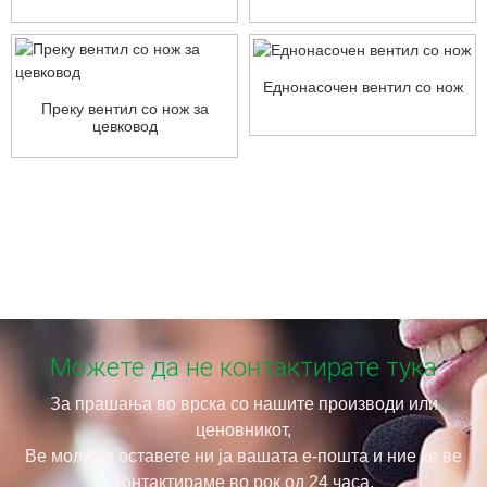
Еднонасочен вентил со нож
Преку вентил со нож за
цевковод
Можете да не контактирате тука
За прашања во врска со нашите производи или
ценовникот,
Ве молиме оставете ни ја вашата е-пошта и ние ќе ве
контактираме во рок од 24 часа.