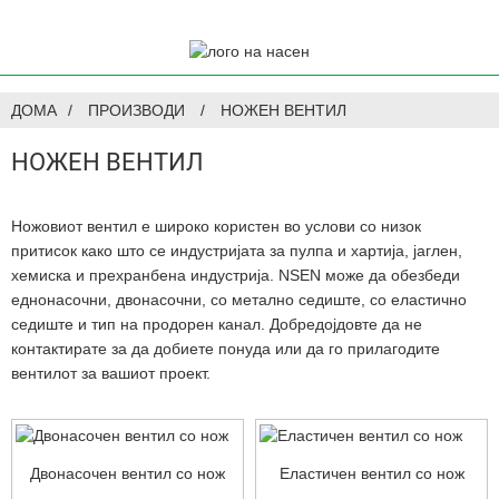
ДОМА
ПРОИЗВОДИ
НОЖЕН ВЕНТИЛ
НОЖЕН ВЕНТИЛ
Ножовиот вентил е широко користен во услови со низок
притисок како што се индустријата за пулпа и хартија, јаглен,
хемиска и прехранбена индустрија. NSEN може да обезбеди
еднонасочни, двонасочни, со метално седиште, со еластично
седиште и тип на продорен канал. Добредојдовте да не
контактирате за да добиете понуда или да го прилагодите
вентилот за вашиот проект.
Двонасочен вентил со нож
Еластичен вентил со нож