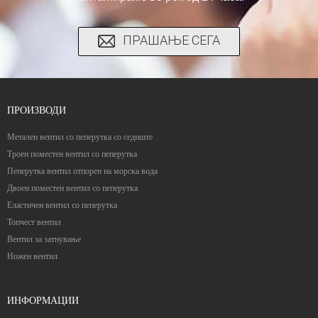
ПРАШАЊЕ СЕГА
ПРОИЗВОДИ
Метален вентил со пеперутка со седиште
Троен поместен вентил со пеперутка
Пеперутка вентил отпорен на морска вода
Двоен поместен вентил со пеперутка
Еластичен вентил со пеперутка
Топчест вентил
Вентил за затнување
Ножен вентил
ИНФОРМАЦИИ