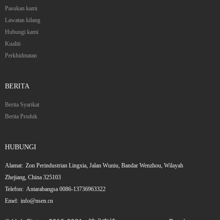
Pasukan kami
Lawatan kilang
Hubungi kami
Kualiti
Perkhidmatan
BERITA
Berita Syarikat
Berita Produk
HUBUNGI
Alamat:
Zon Perindustrian Lingxia, Jalan Wuniu, Bandar Wenzhou, Wilayah
Zhejiang, China 325103
Telefon:
Antarabangsa 0086-13736963322
Emel:
info@nsen.cn