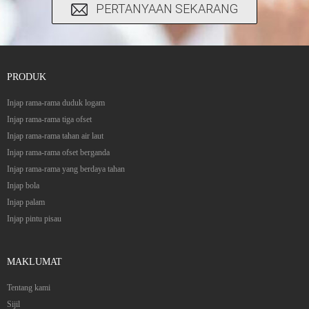
PERTANYAAN SEKARANG
PRODUK
Injap rama-rama duduk logam
Injap rama-rama tiga ofset
Injap rama-rama tahan air laut
Injap rama-rama ofset berganda
Injap rama-rama yang berdaya tahan
Injap bola
Injap palam
Injap pintu pisau
MAKLUMAT
Tentang kami
Sijil