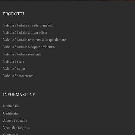
PRODOTTI
Valvula à farfalla cù sede in metallo
Valvula à farfalla à triplu offset
Valvula à farfalla resistente à l'acqua di mare
Valvula à farfalla à doppia sfalsatura
Valvula à farfalla resistente
Valvula à sfera
Valvula à tappu
Valvula à saracinesca
INFURMAZIONE
Nantu à noi
Certificatu
A nostra squadra
Visita di a fabbrica
Cuntatta ci