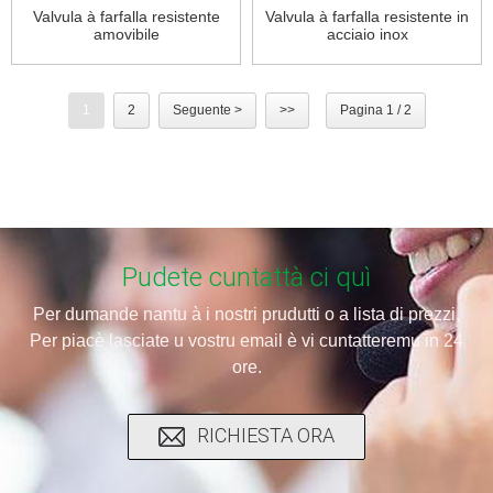
Valvula à farfalla resistente
Valvula à farfalla resistente in
amovibile
acciaio inox
1
2
Seguente >
>>
Pagina 1 / 2
Pudete cuntattà ci quì
Per dumande nantu à i nostri prudutti o a lista di prezzi,
Per piacè lasciate u vostru email è vi cuntatteremu in 24
ore.
RICHIESTA ORA