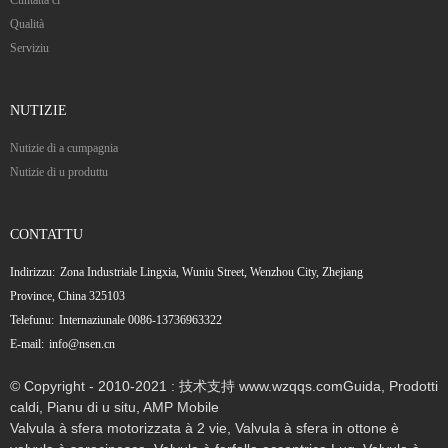
Qualità
Serviziu
NUTIZIE
Nutizie di a cumpagnia
Nutizie di u produttu
CONTATTU
Indirizzu:
Zona Industriale Lingxia, Wuniu Street, Wenzhou City, Zhejiang
Province, China 325103
Telefunu:
Internaziunale 0086-13736963322
E-mail:
info@nsen.cn
© Copyright - 2010-2021 : 技术支持 www.wzqqs.com
Guida
,
Prodotti
caldi
,
Pianu di u situ
,
AMP Mobile
Valvula à sfera motorizzata à 2 vie
,
Valvula à sfera in ottone è