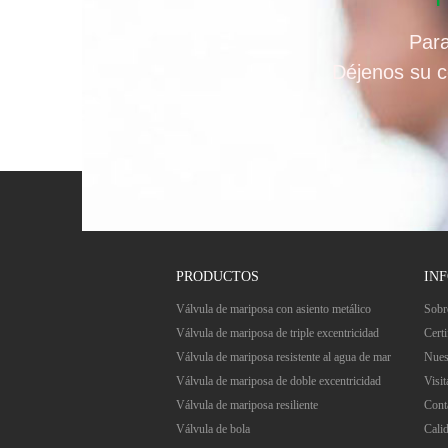
Para
Déjenos su c
PRODUCTOS
IN
Válvula de mariposa con asiento metálico
Sobr
Válvula de mariposa de triple excentricidad
Certi
Válvula de mariposa resistente al agua de mar
Nues
Válvula de mariposa de doble excentricidad
Visit
Válvula de mariposa resiliente
Cont
Válvula de bola
Cali