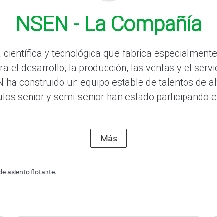
NSEN - La Compañía
ientífica y tecnológica que fabrica especialmente
ra el desarrollo, la producción, las ventas y el servi
ha construido un equipo estable de talentos de alt
tulos senior y semi-senior han estado participando 
 con sellado de metal a met
Más
al adoptar una estructura de asiento flotante.