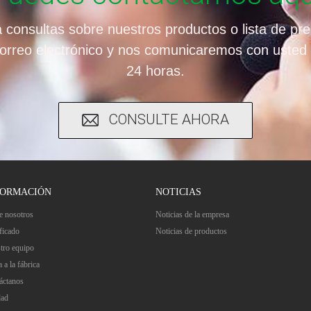
 consultas sobre nuestros productos o lista de pre
orreo electrónico y nos comunicaremos con usted 
24 horas.
CONSULTE AHORA
FORMACIÓN
NOTICIAS
e nosotros
Noticias de la empresa
ficado
Noticias de productos
tro equipo
a a la fábrica
áctanos
dad