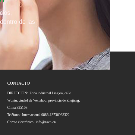
cios,
dentro de las
CONTACTO
DIRECCIÓN:
Zona industrial Lingxia, calle
Wuniu, ciudad de Wenzhou, provincia de Zhejiang,
China 325103
Teléfono:
Internacional 0086-13736963322
Correo electrónico:
info@nsen.cn