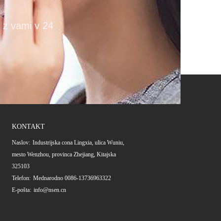
k z vami v 24
KONTAKT
Naslov:
Industrijska cona Lingxia, ulica Wuniu,
mesto Wenzhou, provinca Zhejiang, Kitajska
325103
Telefon:
Mednarodno 0086-13736963322
E-pošta:
info@nsen.cn