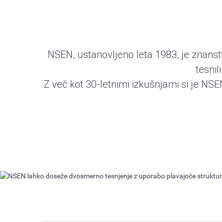
NSEN, ustanovljeno leta 1983, je znanstv
tesnil
Z več kot 30-letnimi izkušnjami si je NSE
Tesnilna loputa iz k
NSEN lahko doseže dvosmerno tesnjenje z 
Več