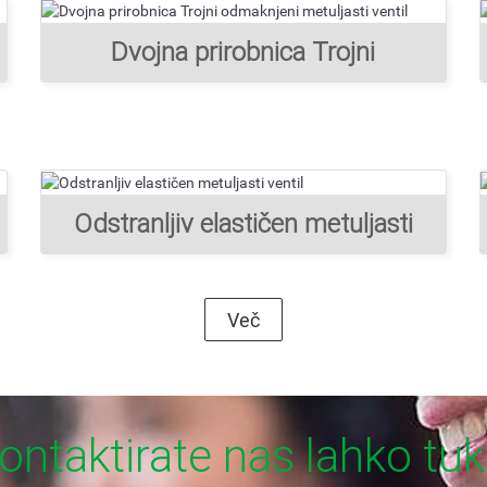
Dvojna prirobnica Trojni
odmaknjeni metuljasti ventil
Odstranljiv elastičen metuljasti
ventil
Več
ontaktirate nas lahko tuk