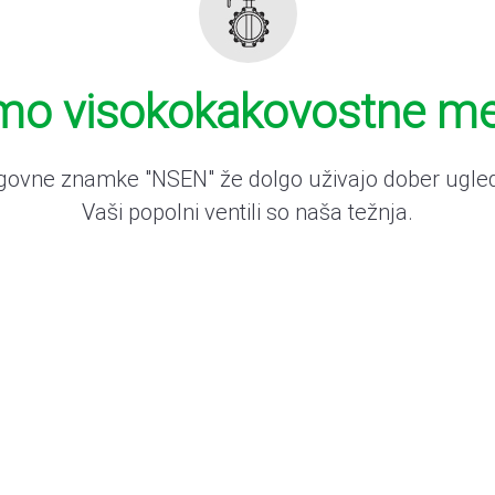
mo visokokakovostne metu
lagovne znamke "NSEN" že dolgo uživajo dober ugled
Vaši popolni ventili so naša težnja.