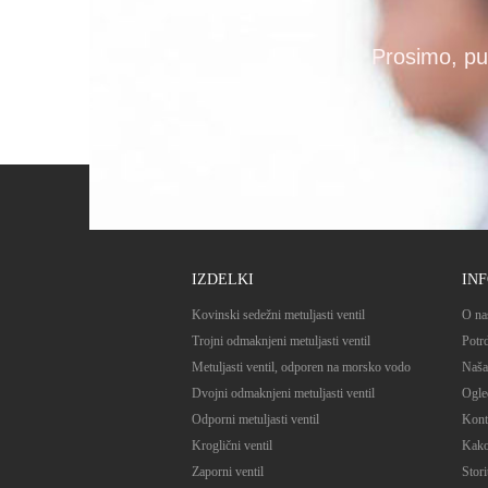
Prosimo, pus
IZDELKI
IN
Kovinski sedežni metuljasti ventil
O na
Trojni odmaknjeni metuljasti ventil
Potrd
Metuljasti ventil, odporen na morsko vodo
Naša
Dvojni odmaknjeni metuljasti ventil
Ogle
Odporni metuljasti ventil
Konta
Kroglični ventil
Kako
Zaporni ventil
Stori