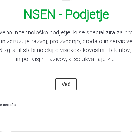
NSEN - Podjetje
eno in tehnološko podjetje, ki se specializira za pro
i in združuje razvoj, proizvodnjo, prodajo in servis ve
N zgradil stabilno ekipo visokokakovostnih talentov, 
in pol-višjih nazivov, ki se ukvarjajo z ...
ovine na kovino
Več
uporabo plavajoče strukture sedeža