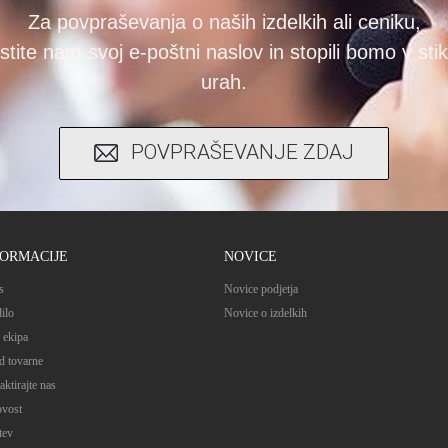
Za povpraševanja o naših izdelkih ali ceniku,
tite nam svoj e-poštni naslov in stopili bomo v sti
urah.
POVPRAŠEVANJE ZDAJ
FORMACIJE
NOVICE
s
Novice podjetja
ilo
Novice o izdelkih
 ekipa
d tovarne
ktirajte nas
vost
tev