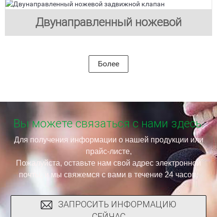
затвор
Двунаправленный ножевой
задвижной клапан
Более
Вы можете связаться с нами здесь.
Для получения информации о нашей продукции или
прайс-листе,
Пожалуйста, оставьте нам свой адрес электронной
почты, и мы свяжемся с вами в течение 24 часов.
ЗАПРОСИТЬ ИНФОРМАЦИЮ
СЕЙЧАС