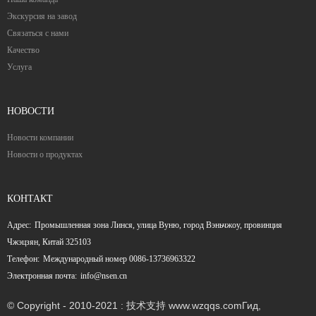
Экскурсия на завод
Связаться с нами
Качество
Услуга
НОВОСТИ
Новости компании
Новости о продуктах
КОНТАКТ
Адрес:
Промышленная зона Линся, улица Вуню, город Вэньчжоу, провинция
Чжэцзян, Китай 325103
Телефон:
Международный номер 0086-13736963322
Электронная почта:
info@nsen.cn
© Copyright - 2010-2021 : 技术支持 www.wzqqs.com
Гид
,